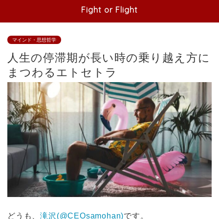
Fight or Flight
マインド・思想哲学
人生の停滞期が長い時の乗り越え方に
まつわるエトセトラ
どうも、
滝沢(@CEOsamohan)
です。