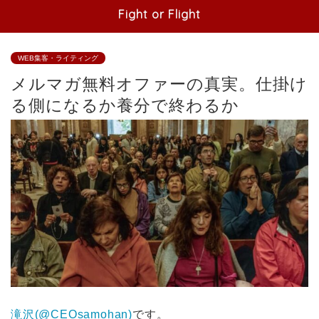
Fight or Flight
WEB集客・ライティング
メルマガ無料オファーの真実。仕掛け
る側になるか養分で終わるか
滝沢(@CEOsamohan)
です。